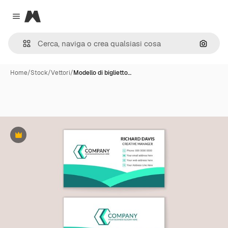
Magnific
Close menu
Cerca 
Home
/
Stock
/
Vettori
/
Modello di biglietto…
Premium