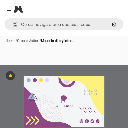
Magnific
Close menu
Cerca 
Home
/
Stock
/
Vettori
/
Modello di biglietto…
Premium