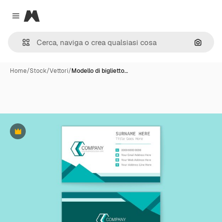
Magnific
Close menu
Cerca 
Home
/
Stock
/
Vettori
/
Modello di biglietto…
Premium