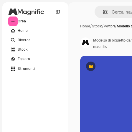
Crea
Home
/
Stock
/
Vettori
/
Modello d
Home
Ricerca
Modello di biglietto da 
magnific
Stock
Esplora
Strumenti
Premium