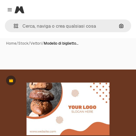
Magnific
Close menu
Cerca 
Home
/
Stock
/
Vettori
/
Modello di biglietto…
Premium