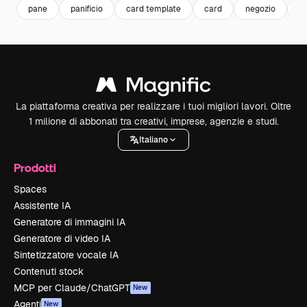
pane
panificio
card template
card
negozio
pa
La piattaforma creativa per realizzare i tuoi migliori lavori. Oltre
1 milione di abbonati tra creativi, imprese, agenzie e studi.
Italiano
Prodotti
Spaces
Assistente IA
Generatore di immagini IA
Generatore di video IA
Sintetizzatore vocale IA
Contenuti stock
MCP per Claude/ChatGPT
New
Agenti
New