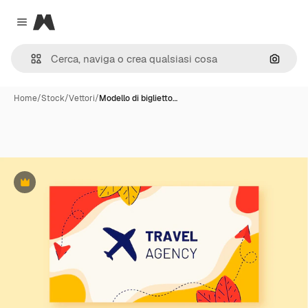
Magnific
Close menu
Cerca 
Home
/
Stock
/
Vettori
/
Modello di biglietto…
Premium