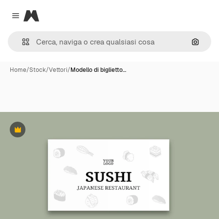
Magnific
Close menu
Cerca 
Home
/
Stock
/
Vettori
/
Modello di biglietto…
Premium