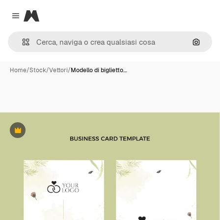
Magnific
Close menu
Cerca 
Home
/
Stock
/
Vettori
/
Modello di biglietto…
Premium