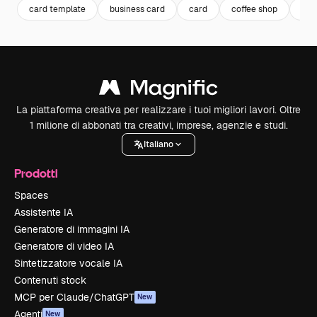
card template
business card
card
coffee shop
bar
La piattaforma creativa per realizzare i tuoi migliori lavori. Oltre
1 milione di abbonati tra creativi, imprese, agenzie e studi.
Italiano
Prodotti
Spaces
Assistente IA
Generatore di immagini IA
Generatore di video IA
Sintetizzatore vocale IA
Contenuti stock
MCP per Claude/ChatGPT
New
Agenti
New