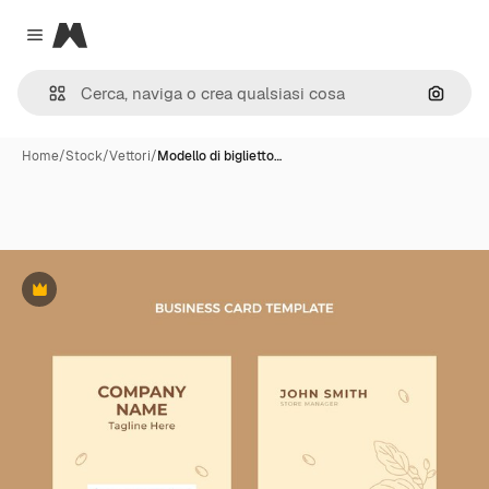
Magnific
Close menu
Cerca 
Home
/
Stock
/
Vettori
/
Modello di biglietto…
Premium