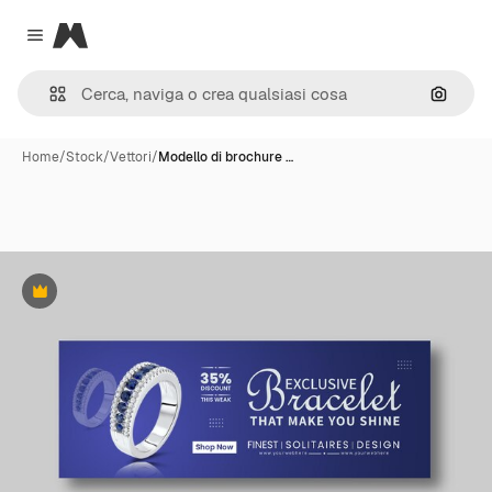
Magnific
Close menu
Cerca 
Home
/
Stock
/
Vettori
/
Modello di brochure …
Premium