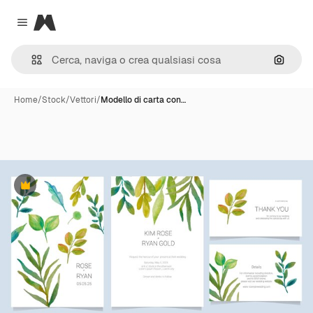
Magnific
Close menu
Cerca 
Home
/
Stock
/
Vettori
/
Modello di carta con…
Premium