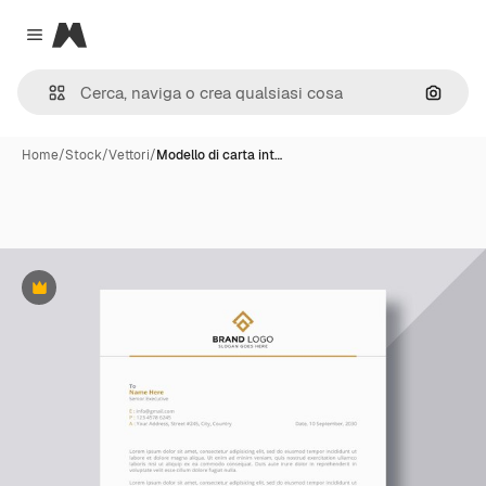
Magnific
Close menu
Cerca 
Home
/
Stock
/
Vettori
/
Modello di carta int…
Premium