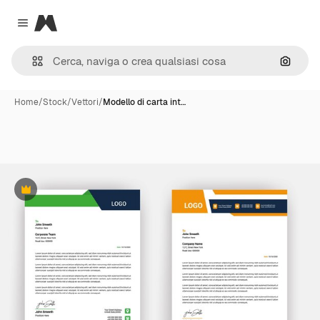
Magnific
Close menu
Cerca 
Home
/
Stock
/
Vettori
/
Modello di carta int…
Premium