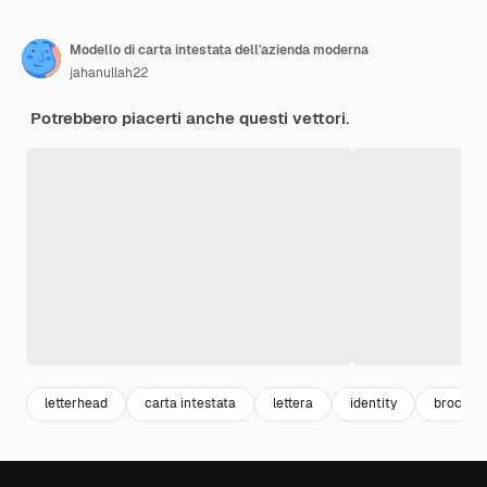
Modello di carta intestata dell'azienda moderna
jahanullah22
Potrebbero piacerti anche questi vettori.
letterhead
carta intestata
lettera
identity
brochur