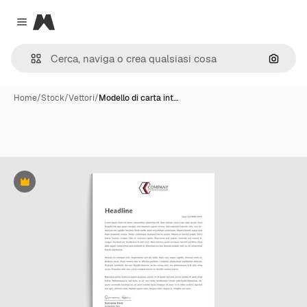
Magnific
Close menu
Cerca 
Home
/
Stock
/
Vettori
/
Modello di carta int…
Premium