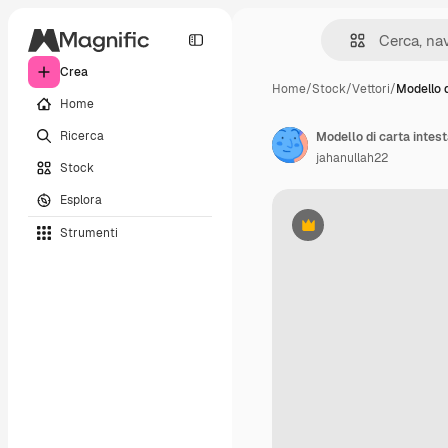
Crea
Home
/
Stock
/
Vettori
/
Modello d
Home
Ricerca
Modello di carta intes
jahanullah22
Stock
Esplora
Strumenti
Premium