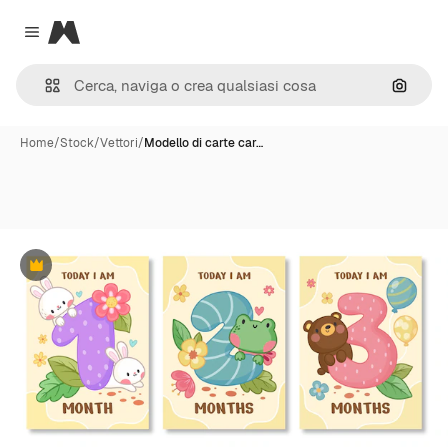
Magnific
Close menu
Cerca 
Home
/
Stock
/
Vettori
/
Modello di carte car…
Premium