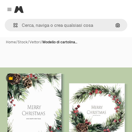
Magnific
Close menu
Cerca 
Home
/
Stock
/
Vettori
/
Modello di cartolina…
Premium