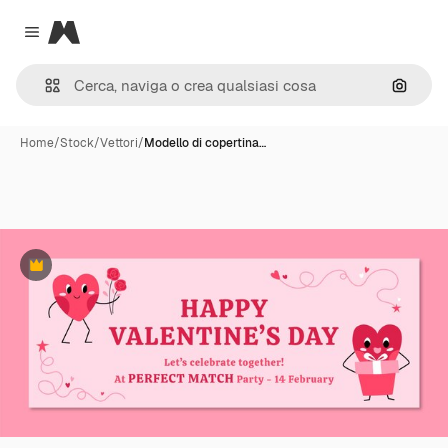
Magnific
Close menu
Cerca 
Home
/
Stock
/
Vettori
/
Modello di copertina…
Premium