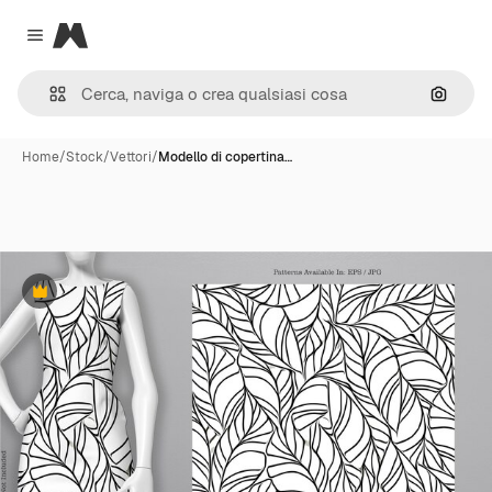
Magnific
Close menu
Cerca 
Home
/
Stock
/
Vettori
/
Modello di copertina…
Premium