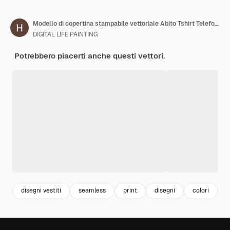
Modello di copertina stampabile vettoriale Abito Tshirt Telefono Taccuino Carta Tessuto e carta da parati
DIGITAL LIFE PAINTING
Potrebbero piacerti anche questi vettori.
disegni vestiti
seamless
print
disegni
colori
b