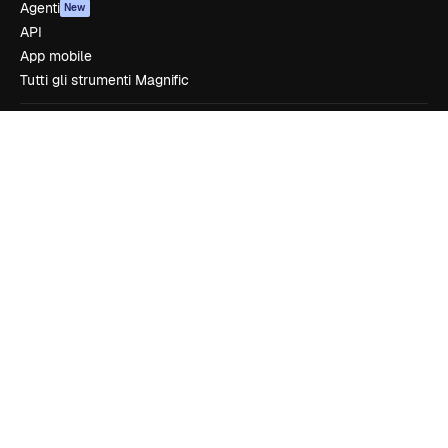
Agenti
New
API
App mobile
Tutti gli strumenti Magnific
Inizia
Academy
Documentazione
Assistenza
Termini e condizioni
Politica sulla privacy
Originali
New
Politica dei cookie
Centro di fiducia
Affiliati
Aziende
Azienda