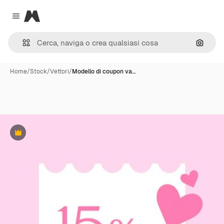
Magnific
Close menu
Cerca 
Home
/
Stock
/
Vettori
/
Modello di coupon va…
Premium