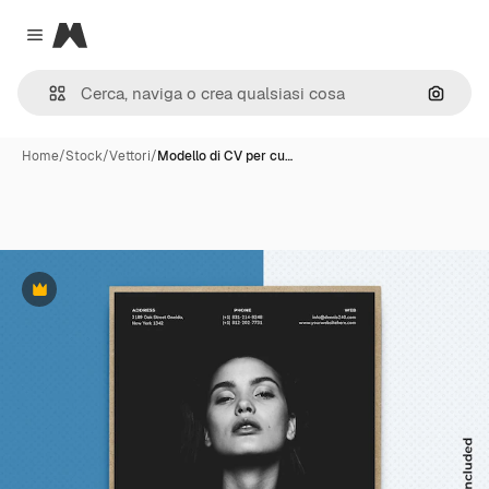
Magnific
Close menu
Cerca 
Home
/
Stock
/
Vettori
/
Modello di CV per cu…
Premium