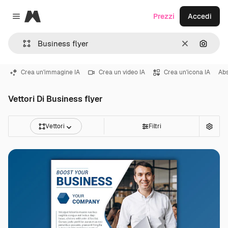
Magnific
Prezzi
Accedi
Close menu
Cancella
Cerca 
Crea un'immagine IA
Crea un video IA
Crea un'icona IA
Abs
Vettori Di Business flyer
Vettori
Filtri