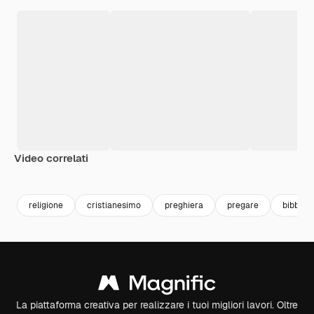
Video correlati
Premium
Premium
Premium
Premium
religione
cristianesimo
preghiera
pregare
bibbia
La piattaforma creativa per realizzare i tuoi migliori lavori. Oltre