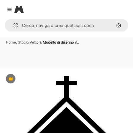
Magnific
Close menu
Cerca 
Home
/
Stock
/
Vettori
/
Modello di disegno v…
Premium