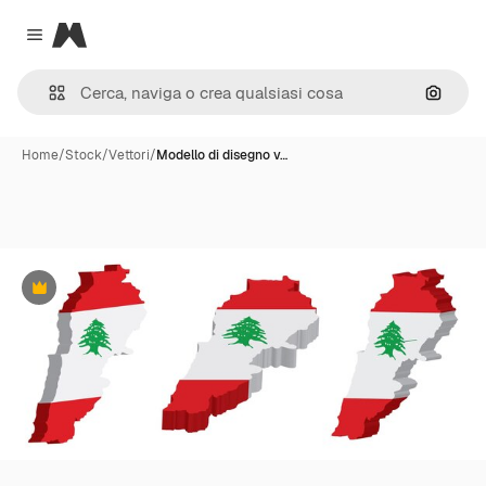
Magnific
Close menu
Cerca 
Home
/
Stock
/
Vettori
/
Modello di disegno v…
Premium