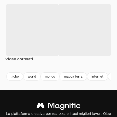
Video correlati
Premium
Premium
Premium
Premium
globo
world
mondo
mappa terra
internet
inf
La piattaforma creativa per realizzare i tuoi migliori lavori. Oltre