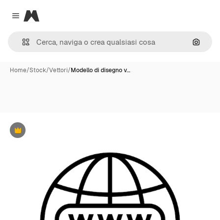
Magnific
Close menu
Cerca 
Home
/
Stock
/
Vettori
/
Modello di disegno v…
Premium