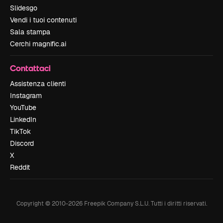
Slidesgo
Vendi i tuoi contenuti
Sala stampa
Cerchi magnific.ai
Contattaci
Assistenza clienti
Instagram
YouTube
LinkedIn
TikTok
Discord
X
Reddit
Copyright © 2010-
2026
Freepik Company S.L.U.
Tutti i diritti riservati
.