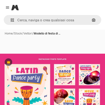
Magnific
Close menu
Cerca 
Home
/
Stock
/
Vettori
/
Modello di festa di …
Premium