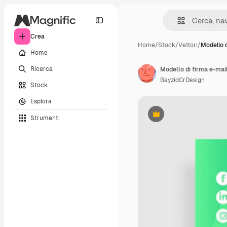
Crea
Home
/
Stock
/
Vettori
/
Modello 
Home
Ricerca
Modello di firma e-mai
BayzidCrDesign
Stock
Esplora
Strumenti
Premium