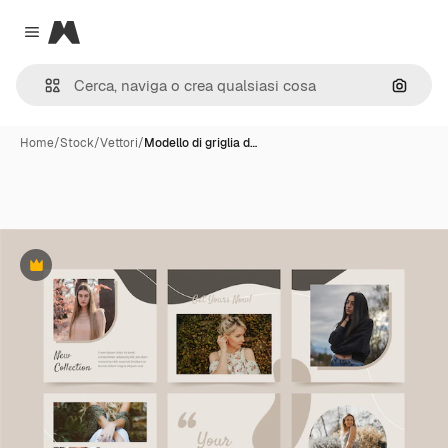
Magnific
Close menu
Cerca 
Home
/
Stock
/
Vettori
/
Modello di griglia d…
Premium