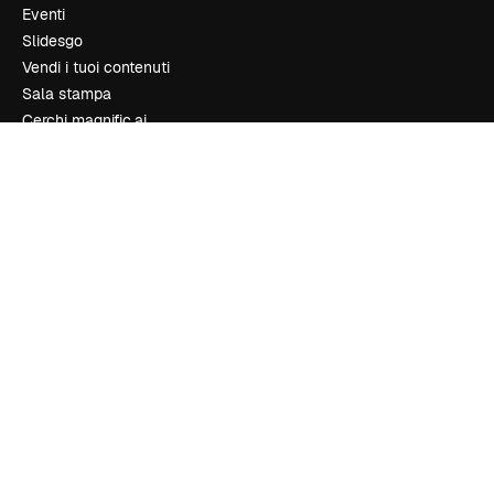
Eventi
Slidesgo
Vendi i tuoi contenuti
Sala stampa
Cerchi magnific.ai
Contattaci
Assistenza clienti
Instagram
YouTube
LinkedIn
TikTok
Discord
X
Reddit
Copyright © 2010-
2026
Freepik Company S.L.U.
Tutti i diritti riservati
.