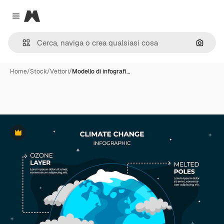
Magnific
Close menu
Cerca 
Home
/
Stock
/
Vettori
/
Modello di infografi…
Premium