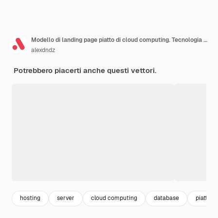
Modello di landing page piatto di cloud computing. Tecnologia di elaborazione di grandi quantità di dati e cloud storage, situazione lavorativa degli specialisti IT. Pagina Web con personaggi di persone. Illustrazione della piattaforma di hosting.
alexdndz
Potrebbero piacerti anche questi vettori.
hosting
server
cloud computing
database
piattaf