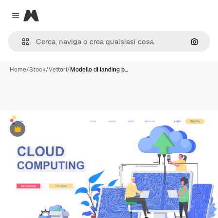
Magnific
Close menu
Cerca 
Home
/
Stock
/
Vettori
/
Modello di landing p…
Premium