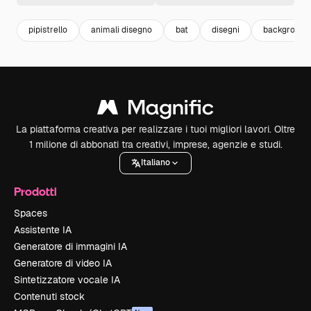
pipistrello
animali disegno
bat
disegni
background
La piattaforma creativa per realizzare i tuoi migliori lavori. Oltre
1 milione di abbonati tra creativi, imprese, agenzie e studi.
Italiano
Prodotti
Spaces
Assistente IA
Generatore di immagini IA
Generatore di video IA
Sintetizzatore vocale IA
Contenuti stock