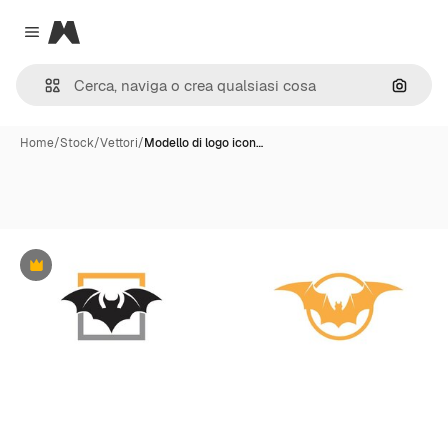
Magnific
Close menu
Cerca 
Home
/
Stock
/
Vettori
/
Modello di logo icon…
Premium