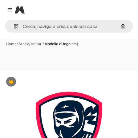
Magnific
Close menu
Cerca 
Home
/
Stock
/
Vettori
/
Modello di logo ninj…
Premium