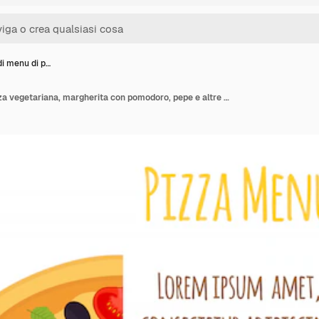
di menu di p…
Modello di menu di pizza vegetariana, margherita con pomodoro, pepe e altre verdure