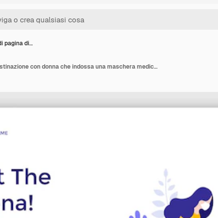
i pagina di…
Modello di pagina di destinazione con donna che indossa una maschera medica che spruzza disinfettante contro il virus Concetto di sicurezza durante l'epidemia di COVID19 che combatte la pandemia di coronavirus Illustrazione vettoriale piatta per la pagina web