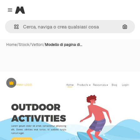
Magnific
Close menu
Cerca 
Home
/
Stock
/
Vettori
/
Modello di pagina di…
Premium