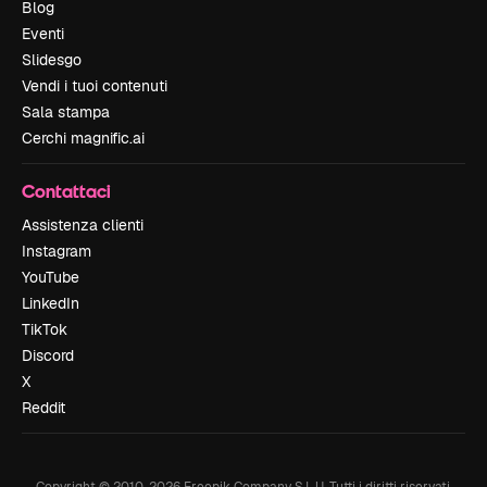
Blog
Eventi
Slidesgo
Vendi i tuoi contenuti
Sala stampa
Cerchi magnific.ai
Contattaci
Assistenza clienti
Instagram
YouTube
LinkedIn
TikTok
Discord
X
Reddit
Copyright © 2010-
2026
Freepik Company S.L.U.
Tutti i diritti riservati
.