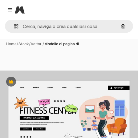
Magnific
Close menu
Cerca 
Home
/
Stock
/
Vettori
/
Modello di pagina di…
Premium