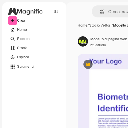
Crea
Home
/
Stock
/
Vettori
/
Modello 
Home
Ricerca
ntl-studio
Stock
Esplora
Strumenti
Premium