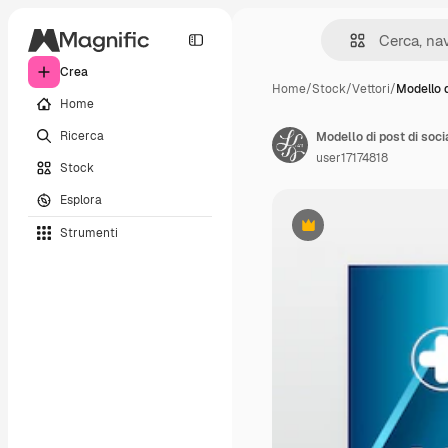
Crea
Home
/
Stock
/
Vettori
/
Modello d
Home
Ricerca
Modello di post di soc
user17174818
Stock
Esplora
Strumenti
Premium