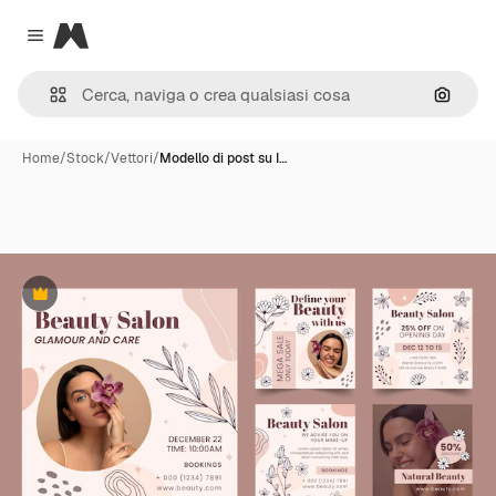
Magnific
Close menu
Cerca 
Home
/
Stock
/
Vettori
/
Modello di post su I…
Premium