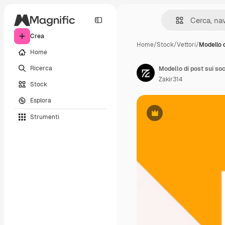
Crea
Home
/
Stock
/
Vettori
/
Modello d
Home
Ricerca
Modello di post sui soc
Zakir314
Stock
Esplora
Strumenti
Premium