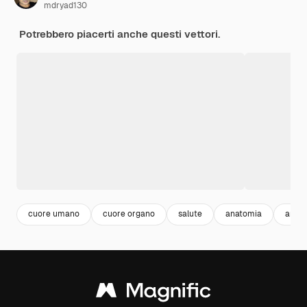
mdryad130
Potrebbero piacerti anche questi vettori.
cuore umano
cuore organo
salute
anatomia
anat