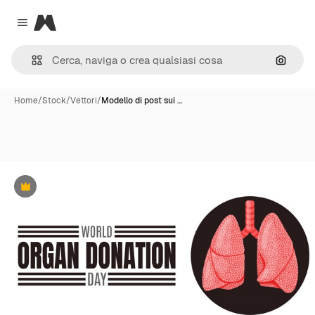
Magnific
Close menu
Cerca 
Home
/
Stock
/
Vettori
/
Modello di post sui …
Premium