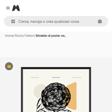
Magnific
Close menu
Cerca 
Home
/
Stock
/
Vettori
/
Modello di poster es…
Premium