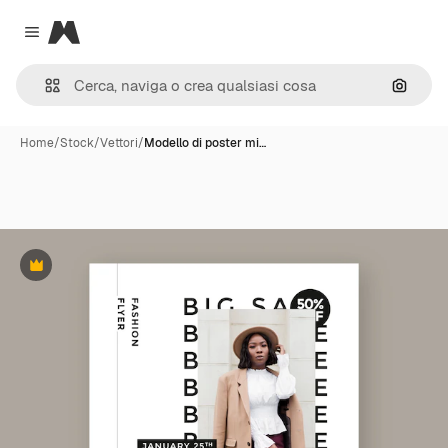
Magnific
Close menu
Cerca 
Home
/
Stock
/
Vettori
/
Modello di poster mi…
Premium