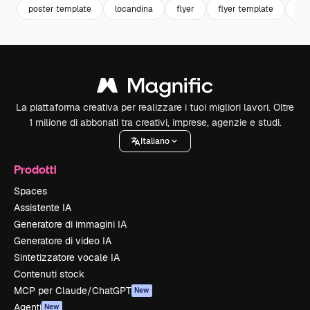
poster template
locandina
flyer
flyer template
mo
La piattaforma creativa per realizzare i tuoi migliori lavori. Oltre
1 milione di abbonati tra creativi, imprese, agenzie e studi.
Italiano
Prodotti
Spaces
Assistente IA
Generatore di immagini IA
Generatore di video IA
Sintetizzatore vocale IA
Contenuti stock
MCP per Claude/ChatGPT
New
Agenti
New