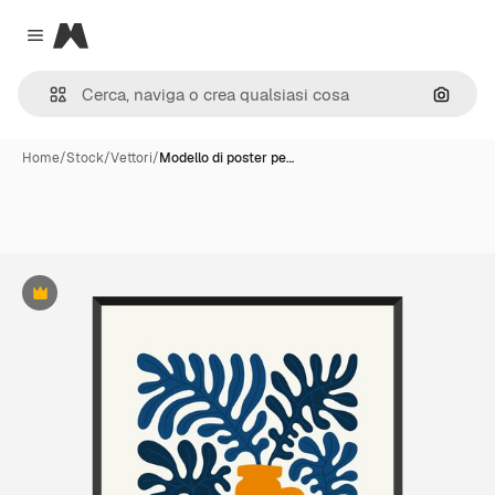
Magnific
Close menu
Cerca 
Home
/
Stock
/
Vettori
/
Modello di poster pe…
Premium