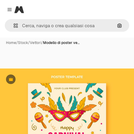
Magnific
Close menu
Cerca 
Home
/
Stock
/
Vettori
/
Modello di poster ve…
Premium