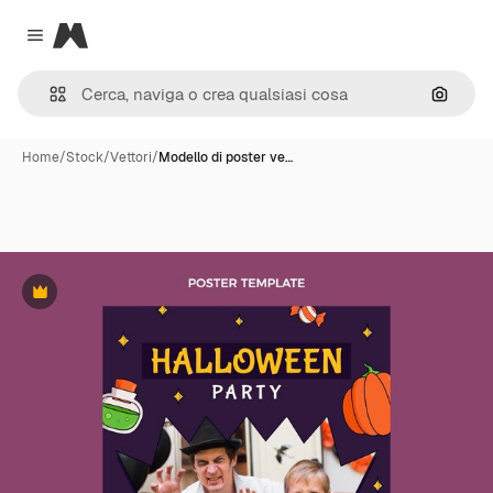
Magnific
Close menu
Cerca 
Home
/
Stock
/
Vettori
/
Modello di poster ve…
Premium