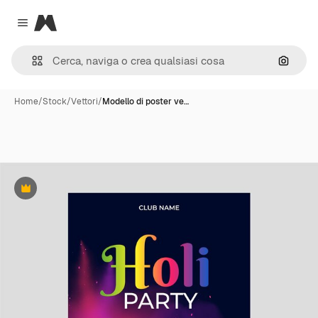
Magnific
Close menu
Cerca 
Home
/
Stock
/
Vettori
/
Modello di poster ve…
Premium