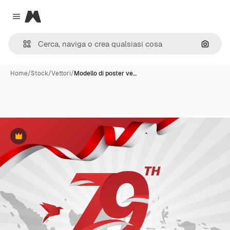
Magnific
Close menu
Cerca 
Home
/
Stock
/
Vettori
/
Modello di poster ve…
Premium